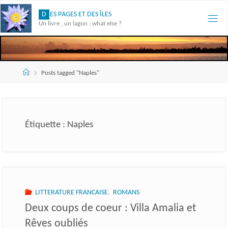
Skip
D
E
S
P
A
G
E
S
E
T
D
E
S
Î
L
E
S
to
Un livre , un lagon : what else ?
content
Accueil
Posts tagged "Naples"
Étiquette :
Naples
LITTERATURE FRANCAISE
,
ROMANS
Deux coups de coeur : Villa Amalia et
Rêves oubliés