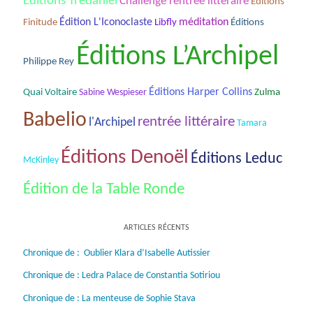
Éditions Tredaniel
Challenge rentrée littéraire
Éditions
Édition L'Iconoclaste
méditation
Finitude
Libfly
Éditions
Éditions L’Archipel
Philippe Rey
Éditions Harper Collins
Quai Voltaire
Sabine Wespieser
Zulma
Babelio
rentrée littéraire
l'Archipel
Tamara
Éditions Denoël
Éditions Leduc
McKinley
Édition de la Table Ronde
ARTICLES RÉCENTS
Chronique de : Oublier Klara d’Isabelle Autissier
Chronique de : Ledra Palace de Constantia Sotiriou
Chronique de : La menteuse de Sophie Stava