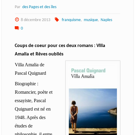
Par
des Pages et des îles
8 décembre 2013
franquisme
,
musique
,
Naples
0
Coups de coeur pour ces deux romans : Villa
Amalia et Rêves oubliés
V
illa Amalia de
Pascal Quignard
Biographie :
Romancier, poète et
essayiste, Pascal
Quignard est né en
1948. Après des
études de
philosophie, il entre