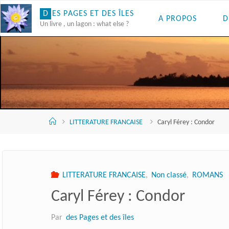
Skip
D
E
S
P
A
G
E
S
E
T
D
E
S
Î
L
E
S
A PROPOS
D
to
Un livre , un lagon : what else ?
content
Accueil
LITTERATURE FRANCAISE
Caryl Férey : Condor
LITTERATURE FRANCAISE
,
Non classé
,
ROMANS
Caryl Férey : Condor
Par
des Pages et des îles