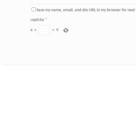
Save my name, email, and site URL in my browser for next
captcha
*
4
+
=
9