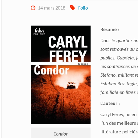
14 mars 2018
Folio
Résumé
:
Dans le quartier br
sont retrouvés au 
publics, Gabriela,
les souffrances de 
Stefano, militant r
Esteban Roz-Tagle,
familiale en litres
L’auteur
:
Caryl Férey, né en
l’un des meilleurs
littérature policiè
Condor