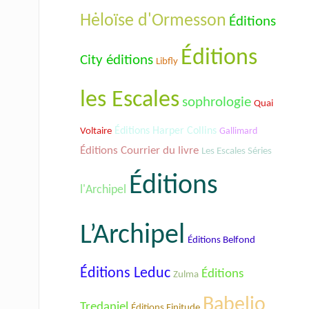
Hėloïse d'Ormesson
Éditions
Éditions
City éditions
Libfly
les Escales
sophrologie
Quai
Éditions Harper Collins
Voltaire
Gallimard
Éditions Courrier du livre
Les Escales Séries
Éditions
l'Archipel
L’Archipel
Éditions Belfond
Éditions Leduc
Éditions
Zulma
Babelio
Tredaniel
Éditions Finitude