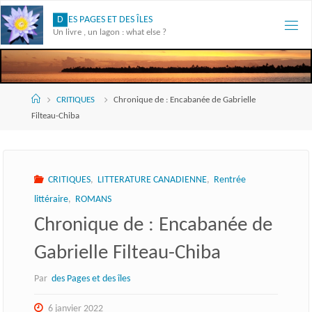
Skip
D
E
S
P
A
G
E
S
E
T
D
E
S
Î
L
E
S
to
Un livre , un lagon : what else ?
content
Accueil
CRITIQUES
Chronique de : Encabanée de Gabrielle
Filteau-Chiba
CRITIQUES
,
LITTERATURE CANADIENNE
,
Rentrée
littéraire
,
ROMANS
Chronique de : Encabanée de
Gabrielle Filteau-Chiba
Par
des Pages et des îles
6 janvier 2022