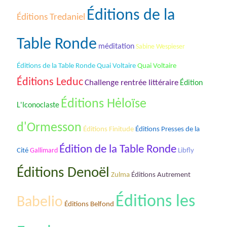
Éditions de la
Éditions Tredaniel
Table Ronde
méditation
Sabine Wespieser
Éditions de la Table Ronde Quai Voltaire
Quai Voltaire
Éditions Leduc
Challenge rentrée littéraire
Édition
Éditions Hėloïse
L'Iconoclaste
d'Ormesson
Éditions Finitude
Éditions Presses de la
Édition de la Table Ronde
Cité
Gallimard
Libfly
Éditions Denoël
Zulma
Éditions Autrement
Éditions les
Babelio
Éditions Belfond