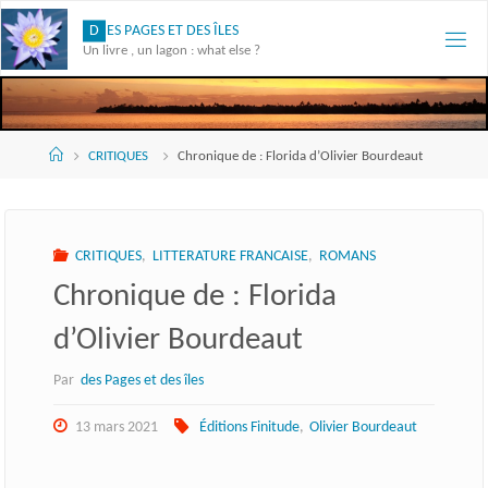
Skip
D
E
S
P
A
G
E
S
E
T
D
E
S
Î
L
E
S
to
Un livre , un lagon : what else ?
content
Accueil
CRITIQUES
Chronique de : Florida d’Olivier Bourdeaut
CRITIQUES
,
LITTERATURE FRANCAISE
,
ROMANS
Chronique de : Florida
d’Olivier Bourdeaut
Par
des Pages et des îles
13 mars 2021
Éditions Finitude
,
Olivier Bourdeaut