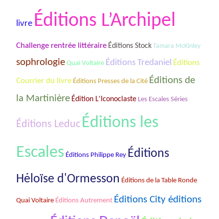
Éditions L’Archipel
livre
Challenge rentrée littéraire
Éditions Stock
Tamara McKinley
sophrologie
Éditions Tredaniel
Éditions
Quai Voltaire
Éditions de
Courrier du livre
Éditions Presses de la Cité
la Martinière
Édition L'Iconoclaste
Les Escales Séries
Éditions les
Éditions Leduc
Escales
Éditions
Éditions Philippe Rey
Hėloïse d'Ormesson
Éditions de la Table Ronde
Éditions City éditions
Quai Voltaire
Éditions Autrement