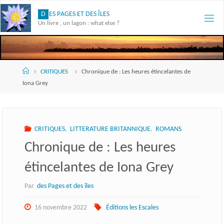
Skip
D
E
S
P
A
G
E
S
E
T
D
E
S
Î
L
E
S
to
Un livre , un lagon : what else ?
content
Accueil
CRITIQUES
Chronique de : Les heures étincelantes de
Iona Grey
CRITIQUES
,
LITTERATURE BRITANNIQUE
,
ROMANS
Chronique de : Les heures
étincelantes de Iona Grey
Par
des Pages et des îles
16 novembre 2022
Éditions les Escales