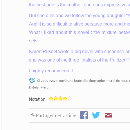
the best one is the mother: she does impressive a
But she dies and we follow the young daughter “Av
And it is so difficult to alive because more and m
What I like
d about this novel : the mixture betw
sets.
Karen Russel wrote
a big novel with suspense a
she was one of the three finalists of the
Pulitzer P
I highly recommend
it.
Si vous avez trouvé une faute d’orthographe, merci de nous 
Entrée
. Merci.
Notation :
Partager cet article