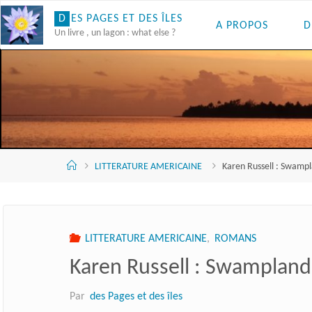
Skip
D
E
S
P
A
G
E
S
E
T
D
E
S
Î
L
E
S
A PROPOS
D
to
Un livre , un lagon : what else ?
content
Accueil
LITTERATURE AMERICAINE
Karen Russell : Swamp
LITTERATURE AMERICAINE
,
ROMANS
Karen Russell : Swampland
Par
des Pages et des îles