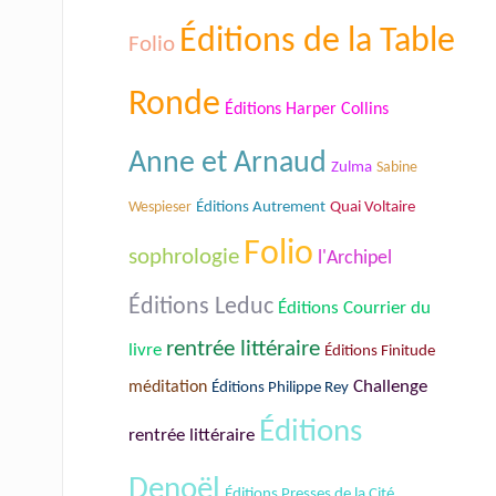
Éditions de la Table
Folio
Ronde
Éditions Harper Collins
Anne et Arnaud
Zulma
Sabine
Wespieser
Éditions Autrement
Quai Voltaire
Folio
sophrologie
l'Archipel
Éditions Leduc
Éditions Courrier du
rentrée littéraire
livre
Éditions Finitude
Challenge
méditation
Éditions Philippe Rey
Éditions
rentrée littéraire
Denoël
Éditions Presses de la Cité