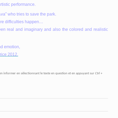
rtistic performance.
a” who tries to save the park.
ore difficulties happen…
een real and imaginary and also the colored and realistic
nd emotion,
rice 2012.
en informer en sélectionnant le texte en question et en appuyant sur
Ctrl +