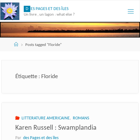
Skip
D
E
S
P
A
G
E
S
E
T
D
E
S
Î
L
E
S
to
Un livre , un lagon : what else ?
content
Accueil
Posts tagged "Floride"
Étiquette :
Floride
LITTERATURE AMERICAINE
,
ROMANS
Karen Russell : Swamplandia
Par
des Pages et des îles