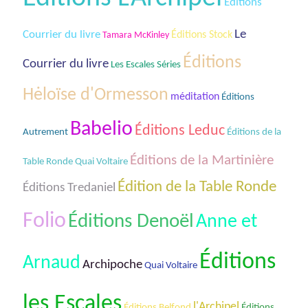
Éditions
Le
Courrier du livre
Éditions Stock
Tamara McKinley
Éditions
Courrier du livre
Les Escales Séries
Hėloïse d'Ormesson
méditation
Éditions
Babelio
Éditions Leduc
Éditions de la
Autrement
Éditions de la Martinière
Table Ronde Quai Voltaire
Édition de la Table Ronde
Éditions Tredaniel
Folio
Éditions Denoël
Anne et
Éditions
Arnaud
Archipoche
Quai Voltaire
les Escales
l'Archipel
Éditions Belfond
Éditions