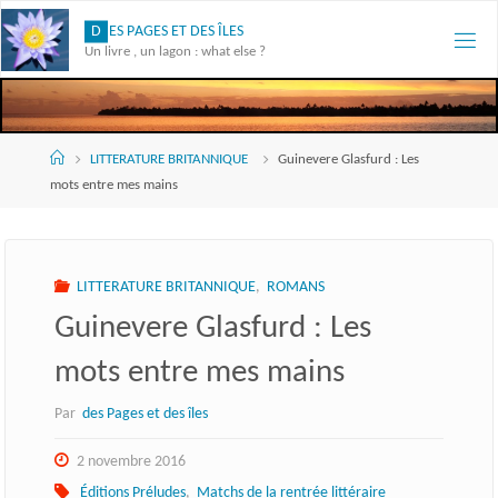
Skip
D
E
S
P
A
G
E
S
E
T
D
E
S
Î
L
E
S
to
Un livre , un lagon : what else ?
content
Accueil
LITTERATURE BRITANNIQUE
Guinevere Glasfurd : Les
mots entre mes mains
LITTERATURE BRITANNIQUE
,
ROMANS
Guinevere Glasfurd : Les
mots entre mes mains
Par
des Pages et des îles
2 novembre 2016
Éditions Préludes
,
Matchs de la rentrée littéraire