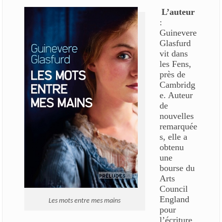
L’auteur
:
Guinevere
Glasfurd
vit dans
les Fens,
près de
Cambridg
e. Auteur
de
nouvelles
remarquée
s, elle a
obtenu
une
bourse du
Arts
Council
England
Les mots entre mes mains
pour
l’écriture