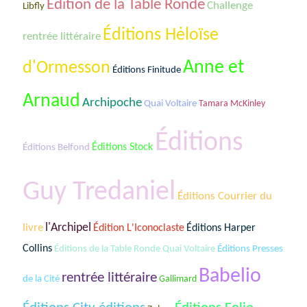
Édition de la Table Ronde
Challenge
Libfly
Éditions Hėloïse
rentrée littéraire
Anne et
d'Ormesson
Éditions Finitude
Arnaud
Archipoche
Quai Voltaire
Tamara McKinley
Éditions
Éditions Stock
Éditions Belfond
Guy Tredaniel
Éditions Courrier du
livre
l'Archipel
Édition L'Iconoclaste
Éditions Harper
Collins
Éditions de la Table Ronde Quai Voltaire
Éditions Presses
Babelio
rentrée littéraire
de la Cité
Gallimard