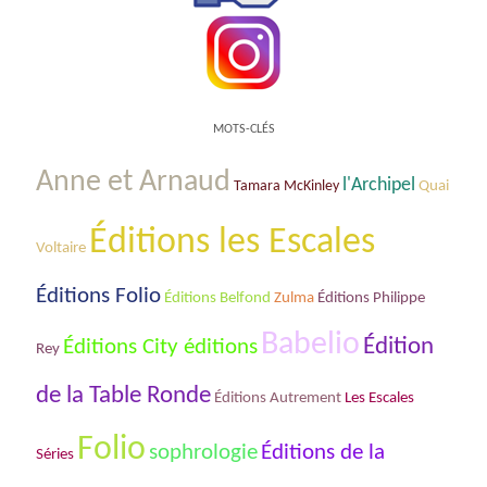
MOTS-CLÉS
Anne et Arnaud
l'Archipel
Tamara McKinley
Quai
Éditions les Escales
Voltaire
Éditions Folio
Éditions Belfond
Zulma
Éditions Philippe
Babelio
Édition
Éditions City éditions
Rey
de la Table Ronde
Les Escales
Éditions Autrement
Folio
sophrologie
Éditions de la
Séries