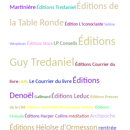
Éditions de
Martinière
Éditions Tredaniel
la Table Ronde
Édition L'Iconoclaste
Sabine
Éditions
LP Conseils
Éditions Stock
Wespieser
Guy Tredaniel
Éditions Courrier du
Éditions
Le Courrier du livre
livre
Libfly
Denoël
Éditions Leduc
Gallimard
Éditions Presses
Éditions de la Table Ronde Quai Voltaire
de la Cité
Éditions
Archipoche
Éditions Harper Collins
méditation
Finitude
Éditions Hėloïse d'Ormesson
rentrée