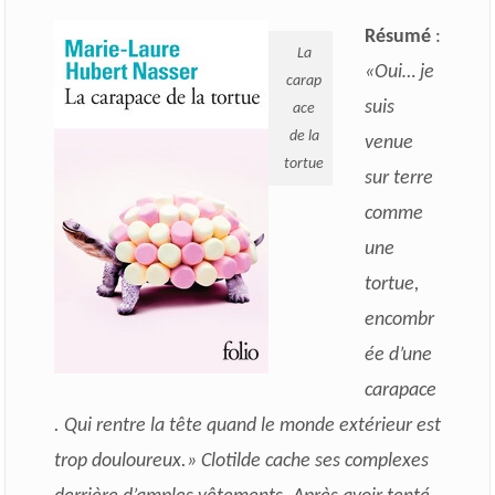
Résumé
:
La
«Oui… je
carap
suis
ace
de la
venue
tortue
sur terre
comme
une
tortue,
encombr
ée d’une
carapace
. Qui rentre la tête quand le monde extérieur est
trop douloureux.» Clotilde cache ses complexes