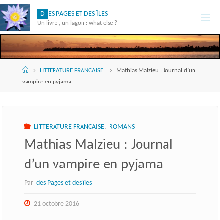
Skip
D
E
S
P
A
G
E
S
E
T
D
E
S
Î
L
E
S
to
Un livre , un lagon : what else ?
content
Accueil
LITTERATURE FRANCAISE
Mathias Malzieu : Journal d’un
vampire en pyjama
LITTERATURE FRANCAISE
,
ROMANS
Mathias Malzieu : Journal
d’un vampire en pyjama
Par
des Pages et des îles
21 octobre 2016