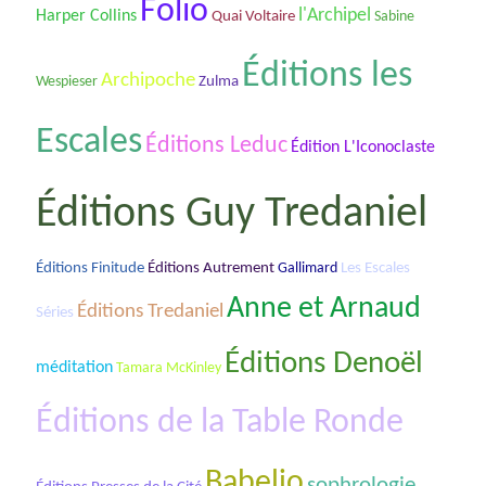
Folio
l'Archipel
Harper Collins
Quai Voltaire
Sabine
Éditions les
Archipoche
Wespieser
Zulma
Escales
Éditions Leduc
Édition L'Iconoclaste
Éditions Guy Tredaniel
Les Escales
Éditions Finitude
Éditions Autrement
Gallimard
Anne et Arnaud
Éditions Tredaniel
Séries
Éditions Denoël
méditation
Tamara McKinley
Éditions de la Table Ronde
Babelio
sophrologie