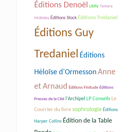
Éditions Denoël
Libfly
Tamara
Éditions Tredaniel
Éditions Stock
McKinley
Éditions Guy
Tredaniel
Éditions
Anne
Hėloïse d'Ormesson
et Arnaud
Éditions Finitude
Éditions
Le
l'Archipel
LP Conseils
Presses de la Cité
sophrologie
Courrier du livre
Éditions
Édition de la Table
Harper Collins