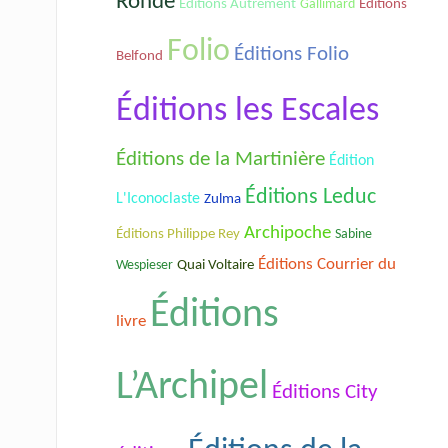
Ronde
Éditions Autrement
Gallimard
Éditions
Folio
Éditions Folio
Belfond
Éditions les Escales
Éditions de la Martinière
Édition
Éditions Leduc
L'Iconoclaste
Zulma
Archipoche
Éditions Philippe Rey
Sabine
Éditions Courrier du
Wespieser
Quai Voltaire
Éditions
livre
L’Archipel
Éditions City