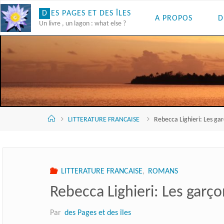
Skip
D
E
S
P
A
G
E
S
E
T
D
E
S
Î
L
E
S
A PROPOS
D
to
Un livre , un lagon : what else ?
content
Accueil
LITTERATURE FRANCAISE
Rebecca Lighieri: Les gar
LITTERATURE FRANCAISE
,
ROMANS
Rebecca Lighieri: Les garço
Par
des Pages et des îles