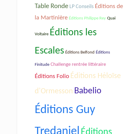
Table Ronde
Éditions de
LP Conseils
la Martinière
Éditions Philippe Rey
Quai
Éditions les
Voltaire
Escales
Éditions Belfond
Éditions
Challenge rentrée littéraire
Finitude
Éditions Hėloïse
Éditions Folio
Babelio
d'Ormesson
Éditions Guy
Tredaniel
Éditions