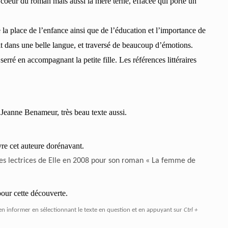
 coeur du roman mais aussi la mère terne, effacée qui porte un
la place de l’enfance ainsi que de l’éducation et l’importance de
it dans une belle langue, et traversé de beaucoup d’émotions.
ré en accompagnant la petite fille. Les références littéraires
 Jeanne Benameur, très beau texte aussi.
ivre cet auteure dorénavant.
 des lectrices de Elle en 2008 pour son roman « La femme de
pour cette découverte.
en informer en sélectionnant le texte en question et en appuyant sur
Ctrl +