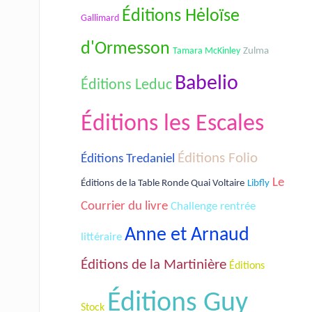
Éditions Hėloïse
Gallimard
d'Ormesson
Tamara McKinley
Zulma
Babelio
Éditions Leduc
Éditions les Escales
Éditions Folio
Éditions Tredaniel
Le
Éditions de la Table Ronde Quai Voltaire
Libfly
Courrier du livre
Challenge rentrée
Anne et Arnaud
littéraire
Éditions de la Martinière
Éditions
Éditions Guy
Stock