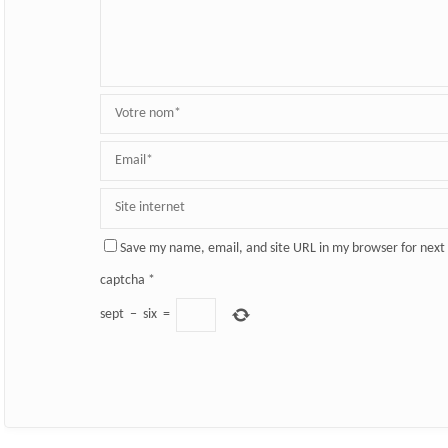
Save my name, email, and site URL in my browser for next
captcha
*
sept
−
six
=