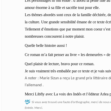
Les personnages m’ont émue : d’abord la petite fille au
amour énorme à sa fille et sacrifie tout pour elle.
Les thèmes abordės sont ceux de la famille déchirée, de 
la culture. Une grande sensibilité émane de ce texte écr
Tellement d’émotions que par moment mon coeur s’est ser
nombreuses concourent à notre plaisir.
Quelle belle histoire aussi !
Ce roman m’a fait penser au livre « les demeurées » de
Quel plaisir de lecture, bravo pour ce roman.
Je suis vraiment très emballée par ce texte et je vais su
A noter : Marie Sizun a reçu Le grand prix littéraire
l’allemand .
Merci Libfly avec La voix des Indés et l’éditeur Arlea 
Si vous avez trouvé une faute d’orthographe, merci de nous 
Entrée
. Merci.