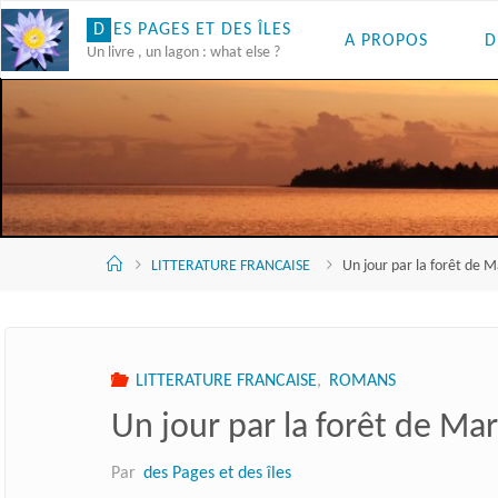
Skip
D
E
S
P
A
G
E
S
E
T
D
E
S
Î
L
E
S
A PROPOS
D
to
Un livre , un lagon : what else ?
content
Accueil
LITTERATURE FRANCAISE
Un jour par la forêt de M
LITTERATURE FRANCAISE
,
ROMANS
Un jour par la forêt de Mar
Par
des Pages et des îles