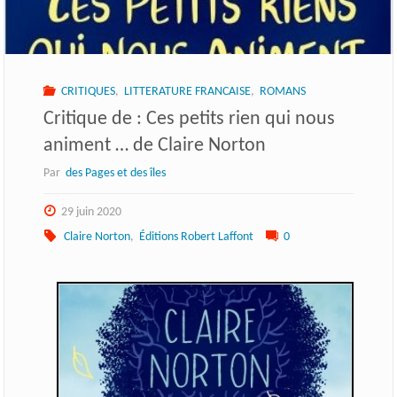
CRITIQUES
,
LITTERATURE FRANCAISE
,
ROMANS
Critique de : Ces petits rien qui nous
animent … de Claire Norton
Par
des Pages et des îles
29 juin 2020
Claire Norton
,
Éditions Robert Laffont
0