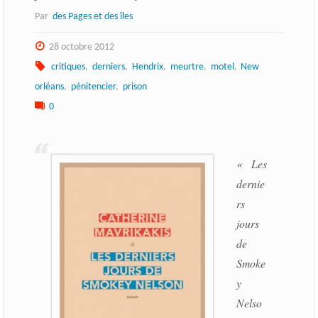
Par
des Pages et des îles
28 octobre 2012
critiques
,
derniers
,
Hendrix
,
meurtre
,
motel
,
New
orléans
,
pénitencier
,
prison
0
« Les
dernie
rs
jours
de
Smoke
y
Nelso