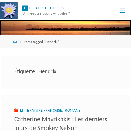
Skip
D
E
S
P
A
G
E
S
E
T
D
E
S
Î
L
E
S
to
Un livre , un lagon : what else ?
content
Accueil
Posts tagged "Hendrix"
Étiquette :
Hendrix
LITTERATURE FRANCAISE
,
ROMANS
Catherine Mavrikakis : Les derniers
jours de Smokey Nelson