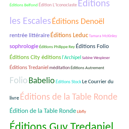
Éditions
Édition L'Iconoclaste
Éditions Belfond
les Escales
Éditions Denoël
rentrée littéraire
Éditions Leduc
Tamara McKinley
sophrologie
Éditions Folio
Éditions Philippe Rey
Éditions City éditions
l'Archipel
Sabine Wespieser
Éditions Tredaniel
méditation
Éditions Autrement
Folio
Babelio
Le Courrier du
Éditions Stock
Éditions de la Table Ronde
livre
Édition de la Table Ronde
Libfly
Éditions Guy Tredaniel