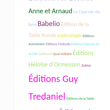
Anne et Arnaud
Le Courrier du
Babelio
Édition de la
livre
Table Ronde
sophrologie
Éditions
Autrement
Éditions Finitude
Éditions Presses de
Éditions
la Cité
Gallimard
Quai Voltaire
Hėloïse d'Ormesson
Zulma
Éditions Guy
Tredaniel
Éditions de la Table