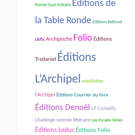
Éditions de
Ronde Quai Voltaire
la Table Ronde
Éditions Belfond
Folio
Archipoche
Éditions
Libfly
Éditions
Tredaniel
L’Archipel
méditation
l'Archipel
Éditions Courrier du livre
Éditions Denoël
LP Conseils
Challenge rentrée littéraire
Les Escales Séries
Éditions Leduc
Éditions Folio