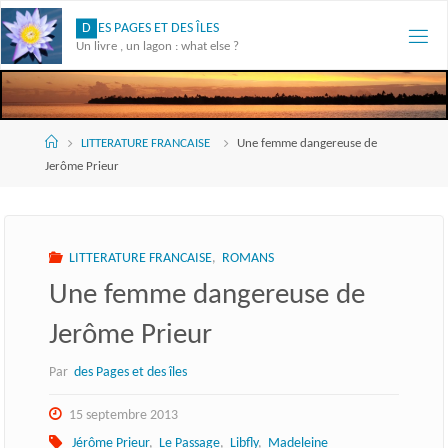
Skip
D
E
S
P
A
G
E
S
E
T
D
E
S
Î
L
E
S
to
Un livre , un lagon : what else ?
content
Accueil
LITTERATURE FRANCAISE
Une femme dangereuse de
Jerôme Prieur
LITTERATURE FRANCAISE
,
ROMANS
Une femme dangereuse de
Jerôme Prieur
Par
des Pages et des îles
15 septembre 2013
Jérôme Prieur
,
Le Passage
,
Libfly
,
Madeleine