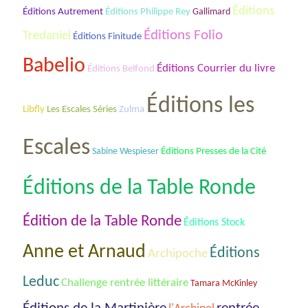
Éditions
Éditions Autrement
Éditions Philippe Rey
Gallimard
Éditions Folio
Tredaniel
Éditions Finitude
Babelio
Éditions Courrier du livre
Éditions Belfond
Éditions les
Les Escales Séries
Libfly
Zulma
Escales
Sabine Wespieser
Éditions Presses de la Cité
Éditions de la Table Ronde
Édition de la Table Ronde
Éditions Stock
Anne et Arnaud
Éditions
Archipoche
Leduc
Challenge rentrée littéraire
Tamara McKinley