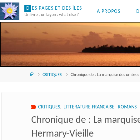
Skip
D
E
S
P
A
G
E
S
E
T
D
E
S
Î
L
E
S
A PROPOS
D
to
Un livre , un lagon : what else ?
content
Accueil
CRITIQUES
Chronique de : La marquise des ombres 
CRITIQUES
,
LITTERATURE FRANCAISE
,
ROMANS
Chronique de : La marquis
Hermary-Vieille