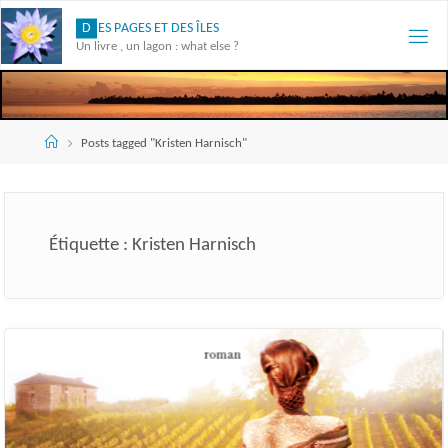
Skip
D
E
S
P
A
G
E
S
E
T
D
E
S
Î
L
E
S
to
Un livre , un lagon : what else ?
content
Accueil
Posts tagged "Kristen Harnisch"
Étiquette :
Kristen Harnisch