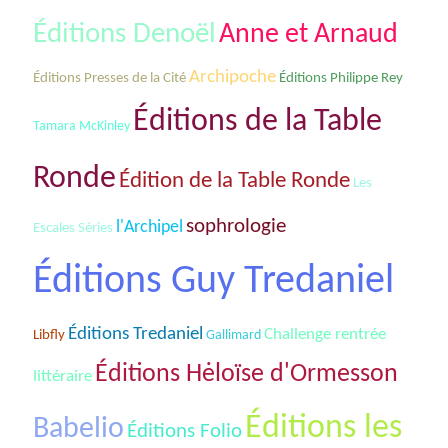
Éditions Denoël
Anne et Arnaud
Archipoche
Éditions Presses de la Cité
Éditions Philippe Rey
Éditions de la Table
Tamara McKinley
Ronde
Édition de la Table Ronde
Les
sophrologie
l'Archipel
Escales Séries
Éditions Guy Tredaniel
Éditions Tredaniel
Challenge rentrée
Libfly
Gallimard
Éditions Hėloïse d'Ormesson
littéraire
Éditions les
Babelio
Éditions Folio