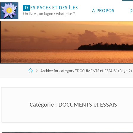
Skip
D
E
S
P
A
G
E
S
E
T
D
E
S
Î
L
E
S
A PROPOS
D
to
Un livre , un lagon : what else ?
content
Accueil
Archive for category "DOCUMENTS et ESSAIS"
(Page 2)
Catégorie :
DOCUMENTS et ESSAIS