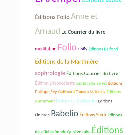
Éditions Leduc
Anne et
Éditions Folio
Arnaud
Le Courrier du livre
Folio
méditation
Libfly
Éditions Belfond
Éditions de la Martinière
sophrologie
Éditions Courrier du livre
Édition L'Iconoclaste
Les Escales Séries
Éditions
Philippe Rey
Gallimard
Tamara McKinley
Éditions
Éditions Tredaniel
Autrement
Éditions
Babelio
Éditions Stock
Éditions
Finitude
Éditions
de la Table Ronde Quai Voltaire