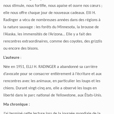
nous stimule, nous fortifie, nous apaise et ouvre nos cœurs ;
elle nous offre chaque jour de nouveaux cadeaux. Elli H.
Radinger a vécu de nombreuses années dans des régions à
la nature sauvage : les forêts du Minnesota, la brousse de
l’Alaska, les immensités de l’Arizona… Elle y a fait des
rencontres extraordinaires, comme des coyotes, des grizzlis
ou encore des bisons.
L’auteure
:
Née en 1951, ELLI H. RADINGER a abandonné sa carrière
d’avocate pour se consacrer entièrement à l’écriture et aux
rencontres avec les animaux, en particulier les loups et les
chiens. Durant vingt-cinq ans, elle a observé les loups en
liberté dans le parc national de Yellowstone, aux États-Unis.
Ma chronique :
J’ai terminé cette lecture lors de la journée mondiale de la