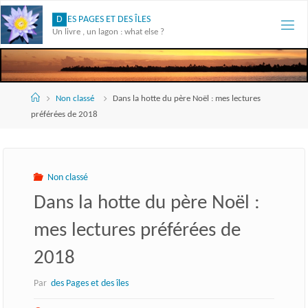
Skip
D
E
S
P
A
G
E
S
E
T
D
E
S
Î
L
E
S
to
Un livre , un lagon : what else ?
content
Accueil
Non classé
Dans la hotte du père Noël : mes lectures
préférées de 2018
Non classé
Dans la hotte du père Noël :
mes lectures préférées de
2018
Par
des Pages et des îles