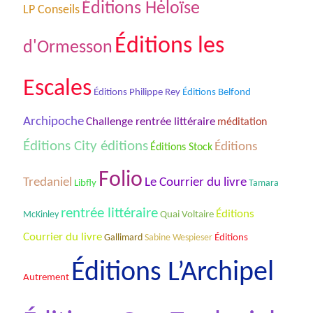
Éditions Hėloïse
LP Conseils
Éditions les
d'Ormesson
Escales
Éditions Philippe Rey
Éditions Belfond
Archipoche
Challenge rentrée littéraire
méditation
Éditions City éditions
Éditions
Éditions Stock
Folio
Tredaniel
Le Courrier du livre
Libfly
Tamara
rentrée littéraire
Éditions
McKinley
Quai Voltaire
Courrier du livre
Gallimard
Sabine Wespieser
Éditions
Éditions L’Archipel
Autrement