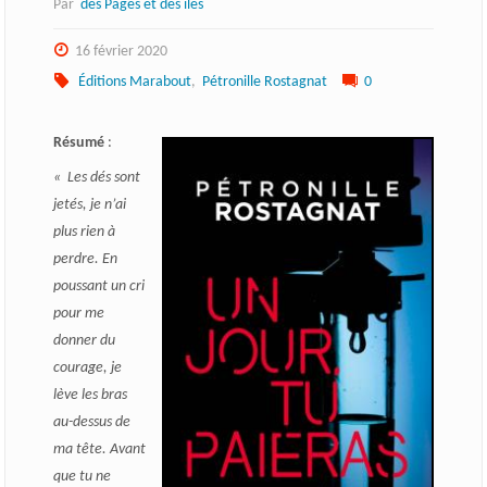
Par
des Pages et des îles
16 février 2020
Éditions Marabout
,
Pétronille Rostagnat
0
Résumé
:
« Les dés sont
jetés, je n’ai
plus rien à
perdre. En
poussant un cri
pour me
donner du
courage, je
lève les bras
au-dessus de
ma tête. Avant
que tu ne