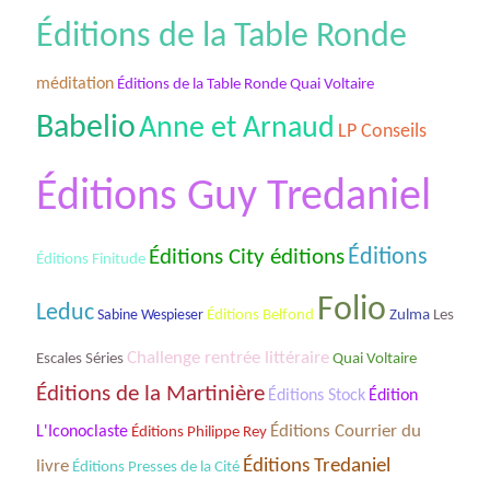
Éditions de la Table Ronde
méditation
Éditions de la Table Ronde Quai Voltaire
Babelio
Anne et Arnaud
LP Conseils
Éditions Guy Tredaniel
Éditions City éditions
Éditions
Éditions Finitude
Folio
Leduc
Les
Sabine Wespieser
Éditions Belfond
Zulma
Challenge rentrée littéraire
Escales Séries
Quai Voltaire
Éditions de la Martinière
Éditions Stock
Édition
Éditions Courrier du
L'Iconoclaste
Éditions Philippe Rey
Éditions Tredaniel
livre
Éditions Presses de la Cité