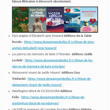
bijoux littéraires à découvrir absolument.
Étés anglais d’Elizabeth Jane Howard
éditions de la Table
Ronde
:
https://www.despagesetdesiles.fr/critique-de-etes-
anglais-delizabeth-jane-howard/
Les pierres de mémoire de Kate O’Riordan
éditions Joëlle
Losfeld
:
https://www.despagesetdesiles.fr/critique-de-les-
pierres-de-memoire-de-kate-oriordan/
Pleinement vivant de Joëlle Maurel
éditions Guy
Trédaniel
:
https://www.despagesetdesiles.fr/critique-de-
pleinement-vivant-de-joelle-maurel/
Washington Black de Esi EDUGYAN
éditions
Folio
:
https://www.despagesetdesiles.fr/critique-de-
washington-black-de-esi-edugyan/
J’ai failli te manquer de Lorraine Fouchet
éditions Héloïse