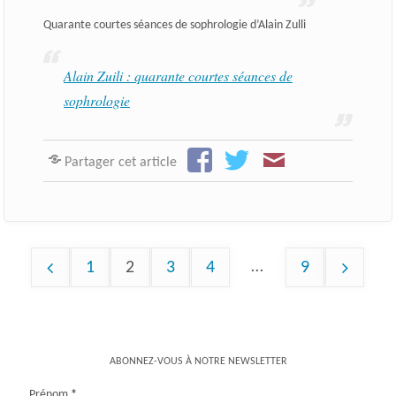
Quarante courtes séances de sophrologie d’Alain Zulli
Alain Zuili : quarante courtes séances de
sophrologie
Partager cet article
…
1
2
3
4
9
Pagination
des
ABONNEZ-VOUS À NOTRE NEWSLETTER
publications
Prénom
*