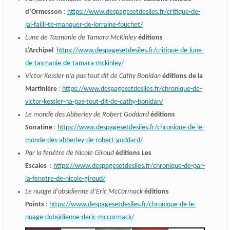
d’Ormesson
:
https://www.despagesetdesiles.fr/critique-de-
jai-failli-te-manquer-de-lorraine-fouchet/
Lune de Tasmanie de Tamara McKinley
éditions
L’Archipel
https://www.despagesetdesiles.fr/critique-de-lune-
de-tasmanie-de-tamara-mckinley/
Victor Kessler n’a pas tout dit de Cathy Bonidan
éditions de la
Martinière
:
https://www.despagesetdesiles.fr/chronique-de-
victor-kessler-na-pas-tout-dit-de-cathy-bonidan/
Le monde des Abberley de Robert Goddard
éditions
Sonatine
:
https://www.despagesetdesiles.fr/chronique-de-le-
monde-des-abberley-de-robert-goddard/
Par la fenêtre de Nicole Giroud
éditions Les
Escales
:
https://www.despagesetdesiles.fr/chronique-de-par-
la-fenetre-de-nicole-giroud/
Le nuage d’obsidienne d’Eric McCormack
éditions
Points
:
https://www.despagesetdesiles.fr/chronique-de-le-
nuage-dobsidienne-deric-mccormack/