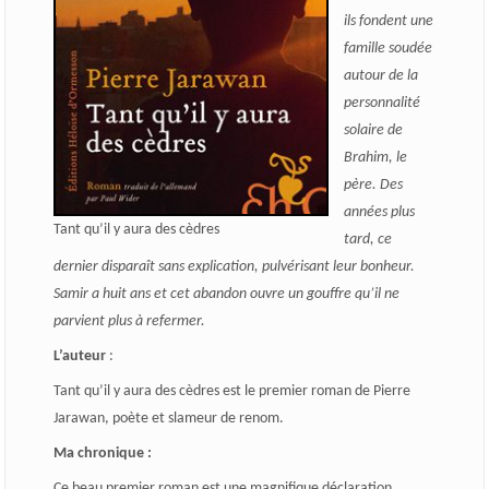
ils fondent une
famille soudée
autour de la
personnalité
solaire de
Brahim, le
père. Des
années plus
Tant qu’il y aura des cèdres
tard, ce
dernier disparaît sans explication, pulvérisant leur bonheur.
Samir a huit ans et cet abandon ouvre un gouffre qu’il ne
parvient plus à refermer.
L’auteur
:
Tant qu’il y aura des cèdres est le premier roman de Pierre
Jarawan, poète et slameur de renom.
Ma chronique :
Ce beau premier roman est une magnifique déclaration